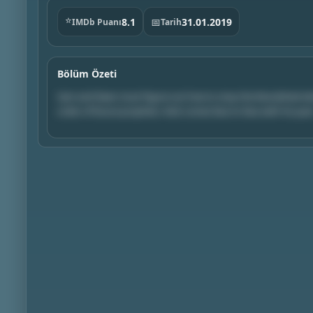
⭐
8.1
📅
31.01.2019
IMDb Puanı
Tarih
Bölüm Özeti
Sam and Dean must figure out how to stop the bloodshed when 
order of future prophets. Nick comes face to face with his past