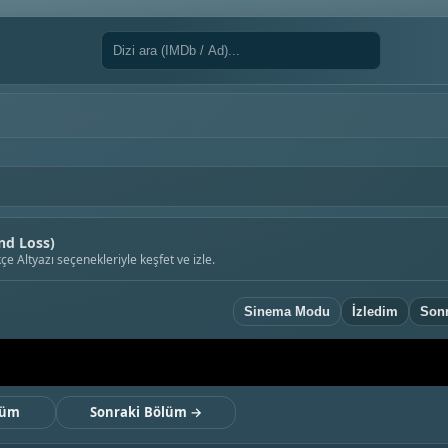
nd Loss)
 Altyazı seçenekleriyle keşfet ve izle.
Sinema Modu
İzledim
Sonr
lüm
Sonraki Bölüm →