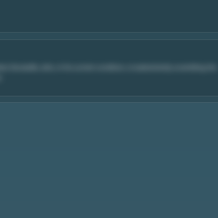
Donatello, who, in his current condition, is inadvertently scrambling the
.