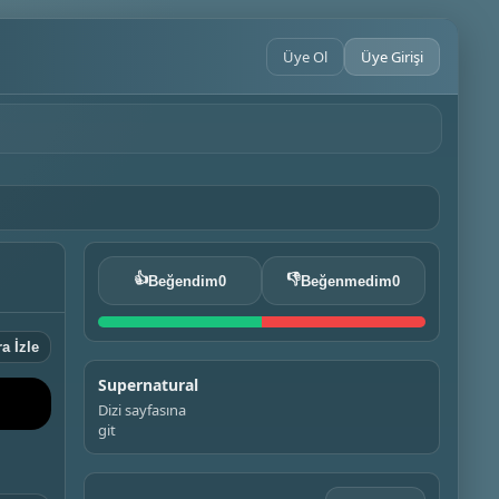
Üye Ol
Üye Girişi
👍
👎
Beğendim
0
Beğenmedim
0
a İzle
Supernatural
Dizi sayfasına
git