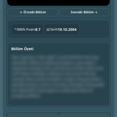
← Önceki Bölüm
Sonraki Bölüm →
⭐
8.7
📅
19.10.2004
IMDb Puanı
Tarih
Bölüm Özeti
Felix organizes a "dare night" to test the limits of his new
classmates. While out playing the game, Lucas meets a
mysterious new girl, Anna, and the two of them seem to hit
it off. Peyton tearfully confesses to the church that she
recently tried cocaine and Keith is caught off guard when a
beautiful woman comes to the shop and begins flirting with
him. Meanwhile, Karen goes on a date with Andy, her
younger professor.