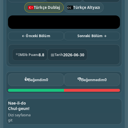
Türkçe Dublaj
Türkçe Altyazı
← Önceki Bölüm
Sonraki Bölüm →
⭐
8.8
📅
2026-06-30
IMDb Puanı
Tarih
👍
👎
Beğendim
0
Beğenmedim
0
Nae-il-do
Chul-geun!
Dizi sayfasına
git