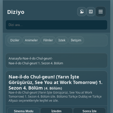
Diziyo
Diziler
Animeler
Filmler
İstek
İletişim
›
›
Anasayfa
Nae-il-do Chul-geun!
Nae-il-do Chul-geun! 1. Sezon 4. Bölüm
Nae-il-do Chul-geun! (Yarın İşte
Görüşürüz, See You at Work Tomorrow) 1.
Sezon 4. Bölüm
(4. Bölüm)
Nae-il-do Chul-geun! (Yarın İşte Görüşürüz, See You at Work
Tomorrow) 1. Sezon 4. Bölüm izle. Bölümü Türkçe Dublaj ve Türkçe
Altyazı seçenekleriyle keşfet ve izle.
Sinema Modu
İzledim
Sonra İzle