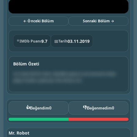
← Önceki Bölüm
Sonraki Bölüm →
⭐
9.7
📅
03.11.2019
IMDb Puanı
Tarih
Bölüm Özeti
no xmas lolz for dom. darelliot gives a run-around. krista
plays hookie. quiet pls, the show is on.
👍
👎
Beğendim
0
Beğenmedim
0
Mr. Robot