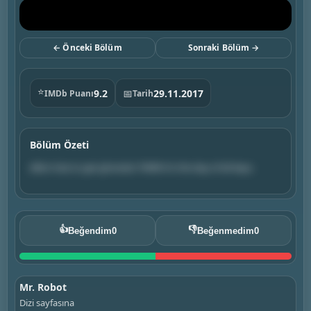
← Önceki Bölüm
Sonraki Bölüm →
⭐
9.2
📅
29.11.2017
IMDb Puanı
Tarih
Bölüm Özeti
elliot tries to get ghosted. FWIW it’s the day of all days.
👍
👎
Beğendim
0
Beğenmedim
0
Mr. Robot
Dizi sayfasına