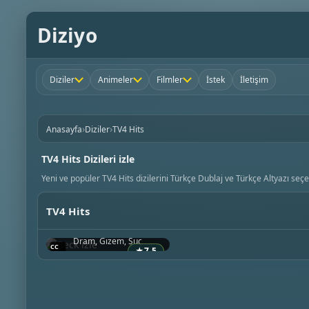
Diziyo
Diziler
Animeler
Filmler
İstek
İletişim
›
›
Anasayfa
Diziler
TV4 Hits
TV4 Hits Dizileri izle
Yeni ve popüler TV4 Hits dizilerini Türkçe Dublaj ve Türkçe Altyazı seçen
TV4 Hits
Beck
1999 • İsveç
Dram, Gizem, Suç
★
7.5