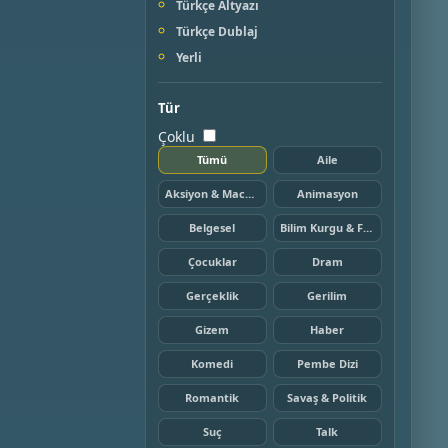
Türkçe Altyazı
Türkçe Dublaj
Yerli
Tür
Çoklu
Tümü
Aile
Aksiyon & Macera
Animasyon
Belgesel
Bilim Kurgu & Fantazi
Çocuklar
Dram
Gerçeklik
Gerilim
Gizem
Haber
Komedi
Pembe Dizi
Romantik
Savaş & Politik
Suç
Talk