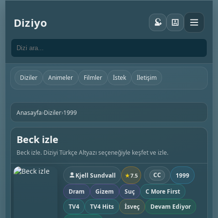
Diziyo
Diziler
Animeler
Filmler
İstek
İletişim
›
›
Anasayfa
Diziler
1999
Beck izle
Beck izle. Diziyi Türkçe Altyazı seçeneğiyle keşfet ve izle.
CC
Kjell Sundvall
1999
★
7.5
Dram
Gizem
Suç
C More First
TV4
TV4 Hits
İsveç
Devam Ediyor