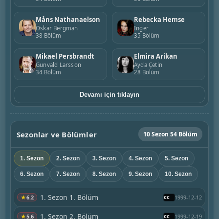
Måns Nathanaelson
Rebecka Hemse
Oskar Bergman
Inger
38 Bölüm
35 Bölüm
Mikael Persbrandt
Elmira Arikan
Gunvald Larsson
Ayda Çetin
34 Bölüm
28 Bölüm
Devamı için tıklayın
Sezonlar ve Bölümler
10 Sezon 54 Bölüm
1. Sezon
2. Sezon
3. Sezon
4. Sezon
5. Sezon
6. Sezon
7. Sezon
8. Sezon
9. Sezon
10. Sezon
1. Sezon 1. Bölüm
★
6.2
1999-12-12
1. Sezon 2. Bölüm
★
5.6
1999-12-19