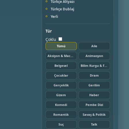
Türkçe Altyazı
Türkçe Dublaj
Yerli
Tür
Çoklu
Tümü
Aile
Aksiyon & Macera
Animasyon
Belgesel
Bilim Kurgu & Fantazi
Çocuklar
Dram
Gerçeklik
Gerilim
Gizem
Haber
Komedi
Pembe Dizi
Romantik
Savaş & Politik
Suç
Talk