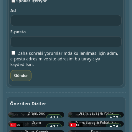
Spoiler içeriyor
Ad
E-posta
Daha sonraki yorumlarımda kullanılması için adım,
e-posta adresim ve site adresim bu tarayıcıya
kaydedilsin.
Mr. Robot
Lioness
Önerilen Diziler
2015 • ABD
2023 • ABD
Messiah
Homeland
Dram, Suç
Dram, Savaş & Politik
2020 • ABD
2011 • ABD
★
8.3
★
7.8
Patriot
The Spy
Dram
Dram, Savaş & Politik, Suç
2015 • ABD
2019 • ABD
★
7.2
★
7.6
Chuck
Dram, Komedi
Dram