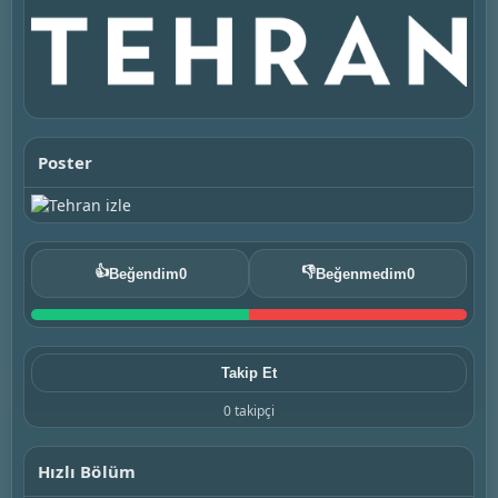
Poster
👍
👎
Beğendim
0
Beğenmedim
0
Takip Et
0 takipçi
Hızlı Bölüm