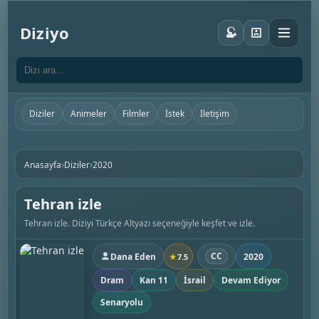
Diziyo
Diziler
Animeler
Filmler
İstek
İletişim
›
›
Anasayfa
Diziler
2020
Tehran izle
Tehran izle. Diziyi Türkçe Altyazı seçeneğiyle keşfet ve izle.
CC
Dana Eden
2020
★
7.5
Dram
Kan 11
İsrail
Devam Ediyor
Senaryolu