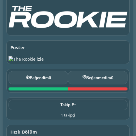
Poster
👍
👎
Beğendim
0
Beğenmedim
0
Takip Et
1 takipçi
Hızlı Bölüm