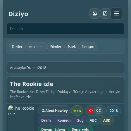
Diziyo
Diziler
Animeler
Filmler
İstek
İletişim
›
›
Anasayfa
Diziler
2018
The Rookie izle
The Rookie izle. Diziyi Türkçe Dublaj ve Türkçe Altyazı seçenekleriyle
keşfet ve izle.
CC
Alexi Hawley
2018
★
8.5
Dram
Komedi
Suç
ABC
ABD
Devam Ediyor
Senaryolu