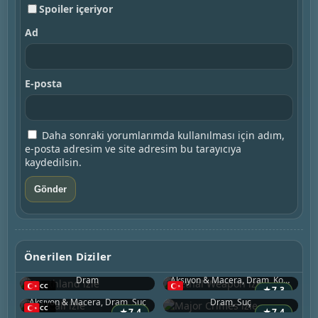
Spoiler içeriyor
Ad
E-posta
Daha sonraki yorumlarımda kullanılması için adım,
e-posta adresim ve site adresim bu tarayıcıya
kaydedilsin.
Southland
Lethal Weapon
Önerilen Diziler
2009 • ABD
2016 • ABD
On Call
Major Crimes
Dram
Aksiyon & Macera, Dram, Komedi
2025 • ABD
2012 • ABD
★
7.3
9-1-1
Ballard
Aksiyon & Macera, Dram, Suç
Dram, Suç
2018 • ABD
2025 • ABD
★
7.4
★
7.4