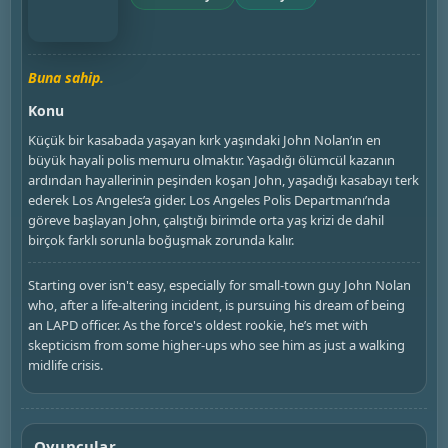
Buna sahip.
Konu
Küçük bir kasabada yaşayan kırk yaşındaki John Nolan’ın en
büyük hayali polis memuru olmaktır. Yaşadığı ölümcül kazanın
ardından hayallerinin peşinden koşan John, yaşadığı kasabayı terk
ederek Los Angeles’a gider. Los Angeles Polis Departmanı’nda
göreve başlayan John, çalıştığı birimde orta yaş krizi de dahil
birçok farklı sorunla boğuşmak zorunda kalır.
Starting over isn't easy, especially for small-town guy John Nolan
who, after a life-altering incident, is pursuing his dream of being
an LAPD officer. As the force's oldest rookie, he’s met with
skepticism from some higher-ups who see him as just a walking
midlife crisis.
Oyuncular