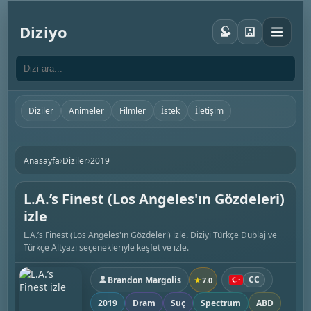
Diziyo
Diziler
Animeler
Filmler
İstek
İletişim
›
›
Anasayfa
Diziler
2019
L.A.’s Finest (Los Angeles'ın Gözdeleri)
izle
L.A.’s Finest (Los Angeles'ın Gözdeleri) izle. Diziyi Türkçe Dublaj ve
Türkçe Altyazı seçenekleriyle keşfet ve izle.
CC
Brandon Margolis
★
7.0
2019
Dram
Suç
Spectrum
ABD