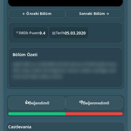
← Önceki Bölüm
Sonraki Bölüm →
⭐
9.4
📅
05.03.2020
IMDb Puanı
Tarih
Bölüm Özeti
Night falls on Lindenfeld and all manner of hell breaks loose.
Also, Isaac meets the Magician, Hector makes a pledge, and
Sumi and Taka make a move.
👍
👎
Beğendim
0
Beğenmedim
0
Castlevania