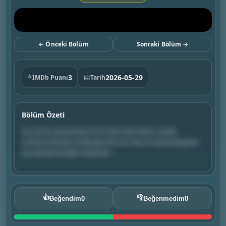
← Önceki Bölüm
Sonraki Bölüm →
⭐
3
📅
2026-05-29
IMDb Puanı
Tarih
Bölüm Özeti
As rumors spread about her date with Dylan, Suede
confronts Nicole. Emilie gets the ick, then a surprising glow-
up catches the girls' attention.
👍
👎
Beğendim
0
Beğenmedim
0