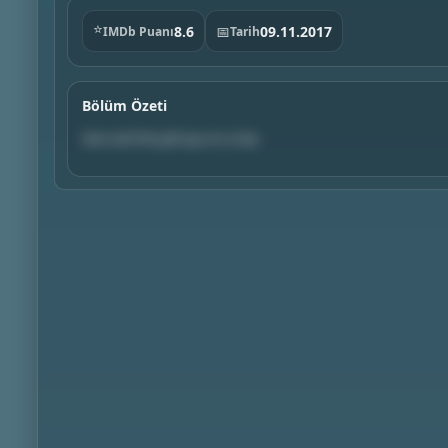
⭐
8.6
📅
09.11.2017
IMDb Puanı
Tarih
Bölüm Özeti
Sam and the girls go on a trip.