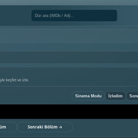
le keşfet ve izle.
Sinema Modu
İzledim
Sonr
lüm
Sonraki Bölüm →