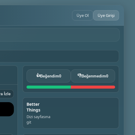
Üye Ol
Üye Girişi
👍
👎
Beğendim
0
Beğenmedim
0
a İzle
Better
Things
Dizi sayfasına
git