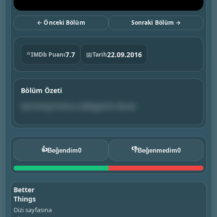
← Önceki Bölüm
Sonraki Bölüm →
⭐
7.7
📅
22.09.2016
IMDb Puanı
Tarih
Bölüm Özeti
Sam brings home a colleague for dinner.
👍
👎
Beğendim
0
Beğenmedim
0
Better
Things
Dizi sayfasına