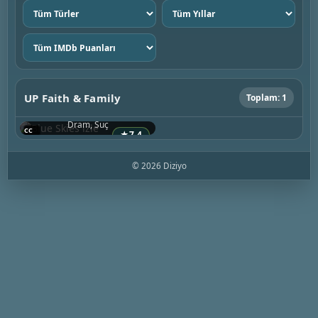
Tür
Yıl
seç
seç
IMDb
puanı
seç
UP Faith & Family
Toplam: 1
Blue Skies
2026 • ABD
Dram, Suç
★
7.4
© 2026 Diziyo