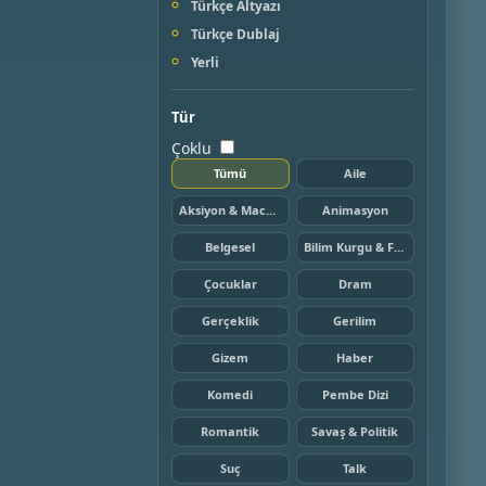
Türkçe Altyazı
Türkçe Dublaj
Yerli
Tür
Çoklu
Tümü
Aile
Aksiyon & Macera
Animasyon
Belgesel
Bilim Kurgu & Fantazi
Çocuklar
Dram
Gerçeklik
Gerilim
Gizem
Haber
Komedi
Pembe Dizi
Romantik
Savaş & Politik
Suç
Talk