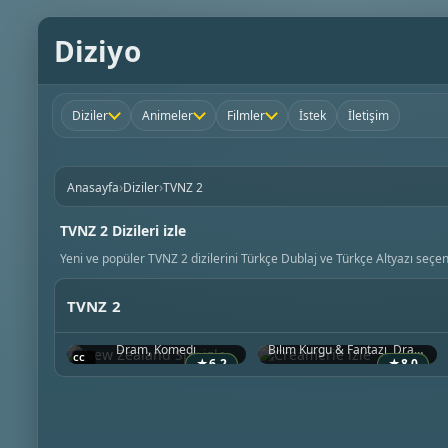
Diziyo
Diziler
Animeler
Filmler
İstek
İletişim
›
›
Anasayfa
Diziler
TVNZ 2
TVNZ 2 Dizileri izle
Yeni ve popüler TVNZ 2 dizilerini Türkçe Dublaj ve Türkçe Altyazı seçene
TVNZ 2
New Zealand Spy
Creamerie
2026 • Yeni Zelanda
2021 • Yeni Zelanda
Dram, Komedi
Bilim Kurgu & Fantazi, Dram, Komedi
★
6.2
★
8.0