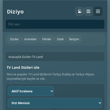
Diziyo
Diziler
Animeler
Filmler
İstek
İletişim
›
›
Anasayfa
Diziler
TV Land
TV Land Dizileri izle
Yeni ve popüler TV Land dizilerini Türkçe Dublaj ve Türkçe Altyazı
seçenekleriyle keşfet ve izle.
Sıralama
seç
Dizi
menüsü