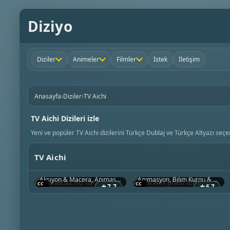
Diziyo
Diziler
Animeler
Filmler
İstek
İletişim
›
›
Anasayfa
Diziler
TV Aichi
TV Aichi Dizileri izle
Yeni ve popüler TV Aichi dizilerini Türkçe Dublaj ve Türkçe Altyazı seçen
TV Aichi
Nanatsu no Taizai
Darwin Jihen
2014 • Japonya
2026 • Japonya
Aksiyon & Macera, Animasyon, Bilim Kurgu & Fantazi
Animasyon, Bilim Kurgu & Fantazi
★
7.7
★
6.7