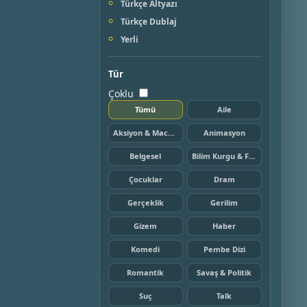
Türkçe Altyazı
Türkçe Dublaj
Yerli
Tür
Çoklu
Tümü
Aile
Aksiyon & Macera
Animasyon
Belgesel
Bilim Kurgu & Fantazi
Çocuklar
Dram
Gerçeklik
Gerilim
Gizem
Haber
Komedi
Pembe Dizi
Romantik
Savaş & Politik
Suç
Talk