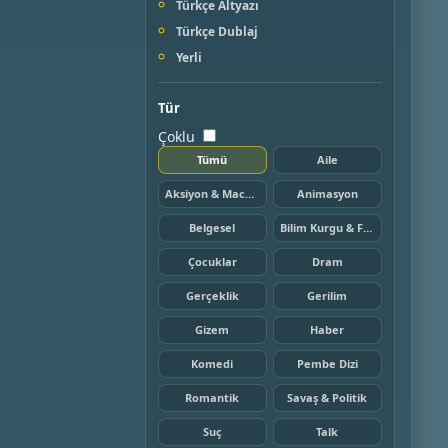
Türkçe Altyazı
Türkçe Dublaj
Yerli
Tür
Çoklu
Tümü
Aile
Aksiyon & Macera
Animasyon
Belgesel
Bilim Kurgu & Fantazi
Çocuklar
Dram
Gerçeklik
Gerilim
Gizem
Haber
Komedi
Pembe Dizi
Romantik
Savaş & Politik
Suç
Talk