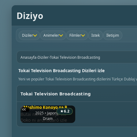
Diziyo
Diziler
Animeler
Filmler
İstek
İletişim
›
›
Anasayfa
Diziler
Tokai Television Broadcasting
Tokai Television Broadcasting Dizileri izle
Yeni ve popüler Tokai Television Broadcasting dizilerini Türkçe Dublaj v
Tokai Television Broadcasting
Moshimo Konoyo ga Butai nara, Gakuya wa Doko ni arunodarô
★
6.2
2025 • Japonya
Dram