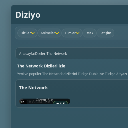
Diziyo
Diziler
Animeler
Filmler
İstek
İletişim
›
›
Anasayfa
Diziler
The Network
The Network Dizileri izle
Yeni ve popüler The Network dizilerini Türkçe Dublaj ve Türkçe Altyazı 
The Network
The Artist
2025 • ABD
Gizem, Suç
★
6.5