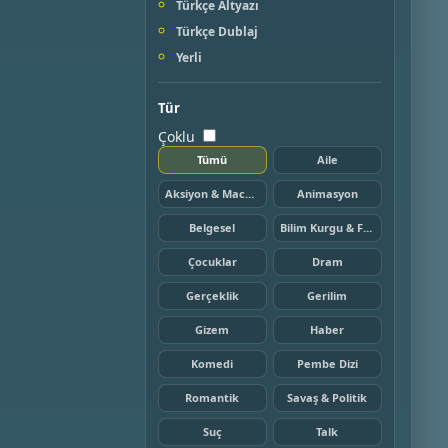
Türkçe Altyazı
Türkçe Dublaj
Yerli
Tür
Çoklu
Tümü
Aile
Aksiyon & Macera
Animasyon
Belgesel
Bilim Kurgu & Fantazi
Çocuklar
Dram
Gerçeklik
Gerilim
Gizem
Haber
Komedi
Pembe Dizi
Romantik
Savaş & Politik
Suç
Talk