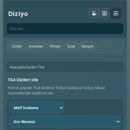
Diziyo
Diziler
Animeler
Filmler
İstek
İletişim
›
›
Anasayfa
Diziler
TG4
TG4 Dizileri izle
Yeni ve popüler TG4 dizilerini Türkçe Dublaj ve Türkçe Altyazı
seçenekleriyle keşfet ve izle.
Sıralama
seç
Dizi
menüsü