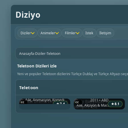
Diziyo
Diziler
Animeler
Filmler
İstek
İletişim
›
›
Anasayfa
Diziler
Teletoon
Teletoon Dizileri izle
Yeni ve popüler Teletoon dizilerini Türkçe Dublaj ve Türkçe Altyazı seçe
Teletoon
Total Drama Island
2007 • Kanada
My Babysitter’s a Vampire
Aile, Animasyon, Komedi
2011 • ABD
★
7.4
★
8.1
Aile, Aksiyon & Macera, Bilim Kurgu & Fantazi