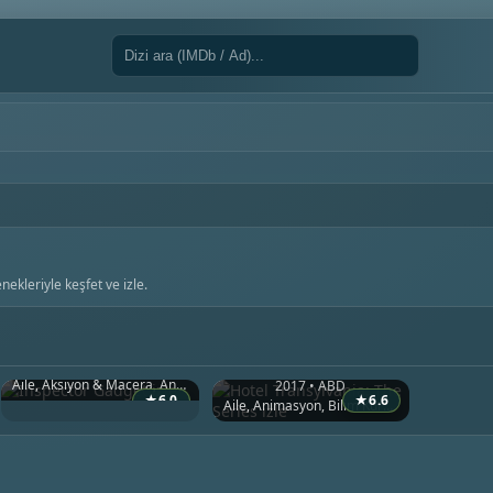
nekleriyle keşfet ve izle.
Inspector Gadget
2015 • Kanada
Hotel Transylvania: The Series
Aile, Aksiyon & Macera, Animasyon
2017 • ABD
★
6.0
★
6.6
Aile, Animasyon, Bilim Kurgu & Fantazi