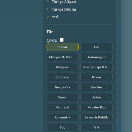
Türkçe Altyazı
Türkçe Dublaj
Yerli
Tür
Çoklu
Tümü
Aile
Aksiyon & Macera
Animasyon
Belgesel
Bilim Kurgu & Fantazi
Çocuklar
Dram
Gerçeklik
Gerilim
Gizem
Haber
Komedi
Pembe Dizi
Romantik
Savaş & Politik
Suç
Talk