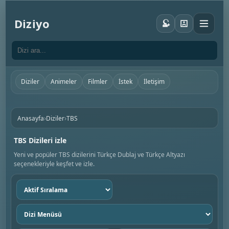
Diziyo
Diziler
Animeler
Filmler
İstek
İletişim
›
›
Anasayfa
Diziler
TBS
TBS Dizileri izle
Yeni ve popüler TBS dizilerini Türkçe Dublaj ve Türkçe Altyazı
seçenekleriyle keşfet ve izle.
Sıralama
seç
Dizi
menüsü