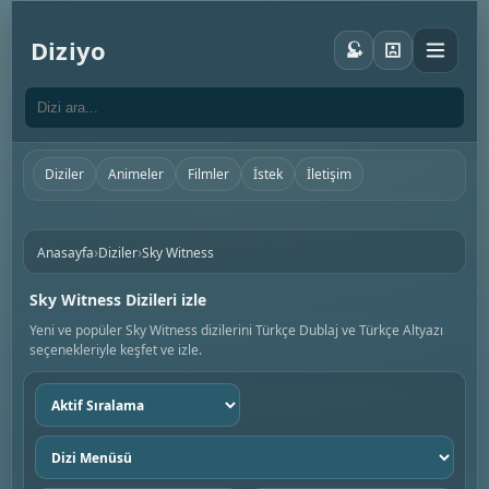
Diziyo
Diziler
Animeler
Filmler
İstek
İletişim
›
›
Anasayfa
Diziler
Sky Witness
Sky Witness Dizileri izle
Yeni ve popüler Sky Witness dizilerini Türkçe Dublaj ve Türkçe Altyazı
seçenekleriyle keşfet ve izle.
Sıralama
seç
Dizi
menüsü