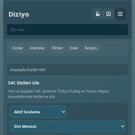
Diziyo
Diziler
Animeler
Filmler
İstek
İletişim
›
›
Anasayfa
Diziler
S4C
S4C Dizileri izle
Yeni ve popüler S4C dizilerini Türkçe Dublaj ve Türkçe Altyazı
seçenekleriyle keşfet ve izle.
Sıralama
seç
Dizi
menüsü