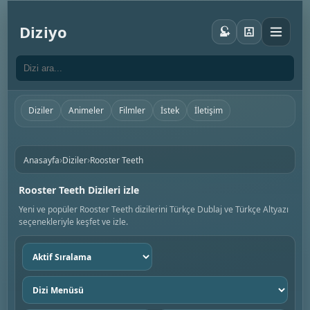
Diziyo
Diziler
Animeler
Filmler
İstek
İletişim
›
›
Anasayfa
Diziler
Rooster Teeth
Rooster Teeth Dizileri izle
Yeni ve popüler Rooster Teeth dizilerini Türkçe Dublaj ve Türkçe Altyazı
seçenekleriyle keşfet ve izle.
Sıralama
seç
Dizi
menüsü