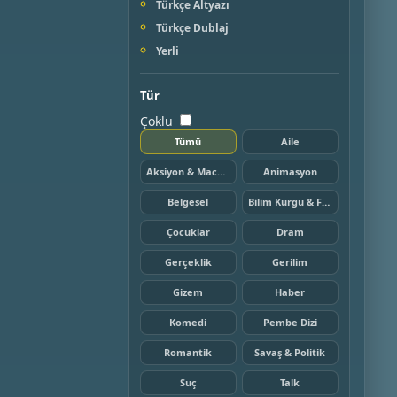
Türkçe Altyazı
Türkçe Dublaj
Yerli
Tür
Çoklu
Tümü
Aile
Aksiyon & Macera
Animasyon
Belgesel
Bilim Kurgu & Fantazi
Çocuklar
Dram
Gerçeklik
Gerilim
Gizem
Haber
Komedi
Pembe Dizi
Romantik
Savaş & Politik
Suç
Talk