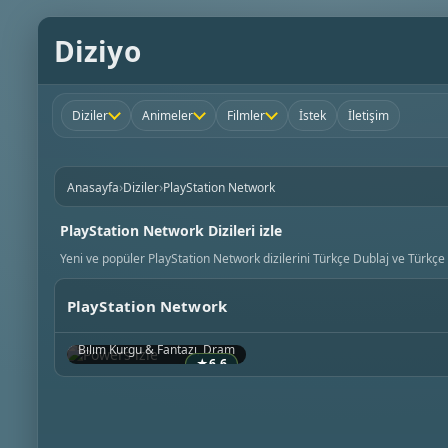
Diziyo
Diziler
Animeler
Filmler
İstek
İletişim
›
›
Anasayfa
Diziler
PlayStation Network
PlayStation Network Dizileri izle
Yeni ve popüler PlayStation Network dizilerini Türkçe Dublaj ve Türkçe A
PlayStation Network
Powers
2015 • ABD
Bilim Kurgu & Fantazi, Dram
★
6.6