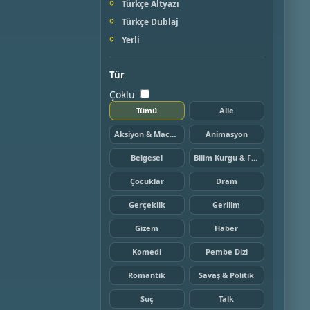
Türkçe Altyazı
Türkçe Dublaj
Yerli
Tür
Çoklu
Tümü
Aile
Aksiyon & Macera
Animasyon
Belgesel
Bilim Kurgu & Fantazi
Çocuklar
Dram
Gerçeklik
Gerilim
Gizem
Haber
Komedi
Pembe Dizi
Romantik
Savaş & Politik
Suç
Talk