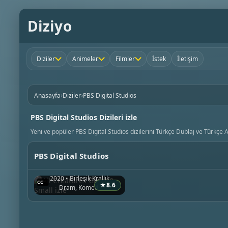
Diziyo
Diziler
Animeler
Filmler
İstek
İletişim
›
›
Anasayfa
Diziler
PBS Digital Studios
PBS Digital Studios Dizileri izle
Yeni ve popüler PBS Digital Studios dizilerini Türkçe Dublaj ve Türkçe Al
PBS Digital Studios
All Creatures Great & Small
2020 • Birleşik Krallık
★
8.6
Dram, Komedi