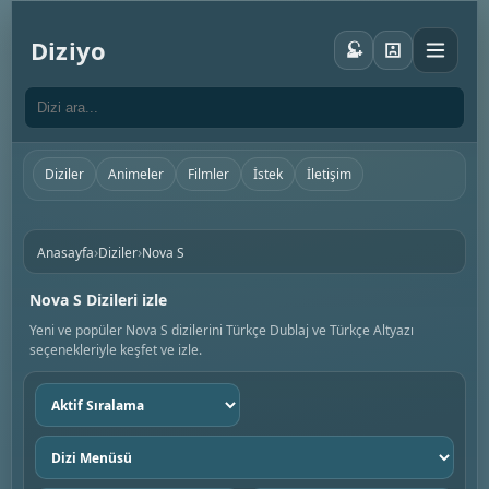
Diziyo
Diziler
Animeler
Filmler
İstek
İletişim
›
›
Anasayfa
Diziler
Nova S
Nova S Dizileri izle
Yeni ve popüler Nova S dizilerini Türkçe Dublaj ve Türkçe Altyazı
seçenekleriyle keşfet ve izle.
Sıralama
seç
Dizi
menüsü