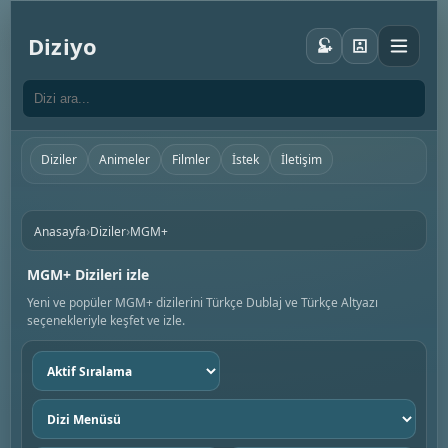
Diziyo
Diziler
Animeler
Filmler
İstek
İletişim
›
›
Anasayfa
Diziler
MGM+
MGM+ Dizileri izle
Yeni ve popüler MGM+ dizilerini Türkçe Dublaj ve Türkçe Altyazı
seçenekleriyle keşfet ve izle.
Sıralama
seç
Dizi
menüsü