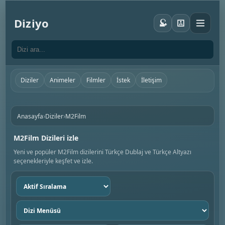
Diziyo
Diziler
Animeler
Filmler
İstek
İletişim
›
›
Anasayfa
Diziler
M2Film
M2Film Dizileri izle
Yeni ve popüler M2Film dizilerini Türkçe Dublaj ve Türkçe Altyazı
seçenekleriyle keşfet ve izle.
Sıralama
seç
Dizi
menüsü