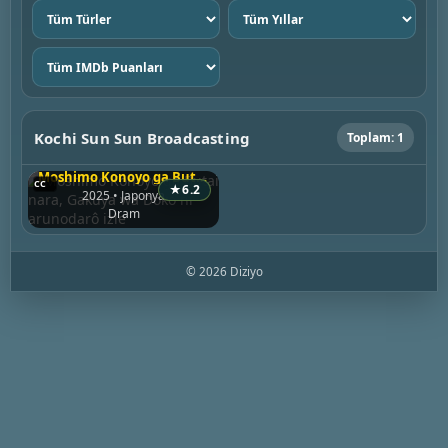
Tür
Yıl
seç
seç
IMDb
puanı
seç
Kochi Sun Sun Broadcasting
Toplam: 1
Moshimo Konoyo ga Butai nara, Gakuya wa Doko ni arunodarô
★
6.2
2025 • Japonya
Dram
© 2026 Diziyo