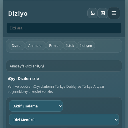
Diziyo
Diziler
Animeler
Filmler
İstek
İletişim
›
›
Anasayfa
Diziler
iQiyi
iQiyi Dizileri izle
Yeni ve popüler iQiyi dizilerini Türkçe Dublaj ve Türkçe Altyazı
seçenekleriyle keşfet ve izle.
Sıralama
seç
Dizi
menüsü