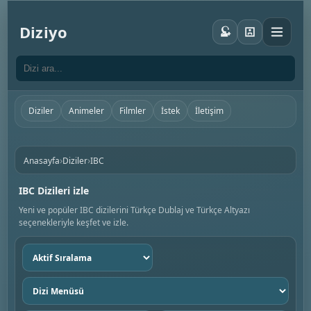
Diziyo
Diziler
Animeler
Filmler
İstek
İletişim
›
›
Anasayfa
Diziler
IBC
IBC Dizileri izle
Yeni ve popüler IBC dizilerini Türkçe Dublaj ve Türkçe Altyazı
seçenekleriyle keşfet ve izle.
Sıralama
seç
Dizi
menüsü