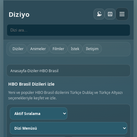
Diziyo
Diziler
Animeler
Filmler
İstek
İletişim
›
›
Anasayfa
Diziler
HBO Brasil
HBO Brasil Dizileri izle
Yeni ve popüler HBO Brasil dizilerini Türkçe Dublaj ve Türkçe Altyazı
seçenekleriyle keşfet ve izle.
Sıralama
seç
Dizi
menüsü