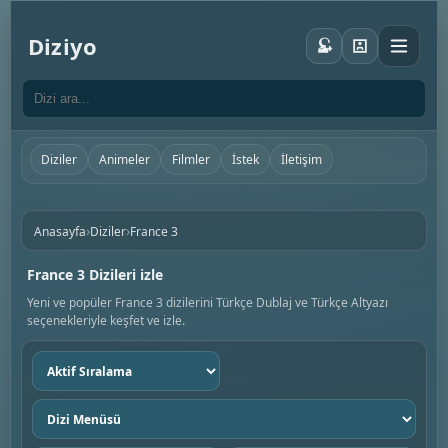
Diziyo
Diziler
Animeler
Filmler
İstek
İletişim
›
›
Anasayfa
Diziler
France 3
France 3 Dizileri izle
Yeni ve popüler France 3 dizilerini Türkçe Dublaj ve Türkçe Altyazı
seçenekleriyle keşfet ve izle.
Sıralama
seç
Dizi
menüsü