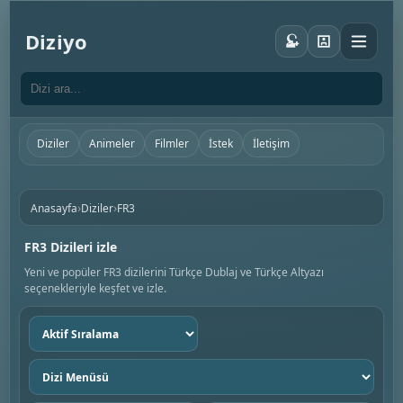
Diziyo
Diziler
Animeler
Filmler
İstek
İletişim
›
›
Anasayfa
Diziler
FR3
FR3 Dizileri izle
Yeni ve popüler FR3 dizilerini Türkçe Dublaj ve Türkçe Altyazı
seçenekleriyle keşfet ve izle.
Sıralama
seç
Dizi
menüsü