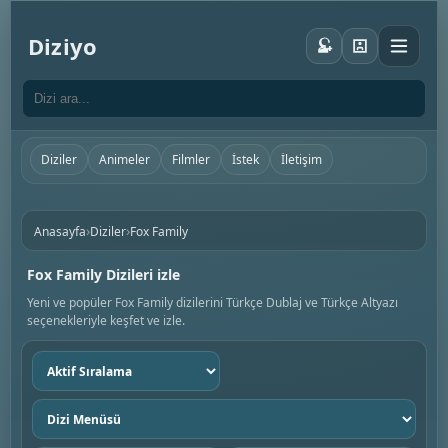
Diziyo
Diziler
Animeler
Filmler
İstek
İletişim
›
›
Anasayfa
Diziler
Fox Family
Fox Family Dizileri izle
Yeni ve popüler Fox Family dizilerini Türkçe Dublaj ve Türkçe Altyazı
seçenekleriyle keşfet ve izle.
Sıralama
seç
Dizi
menüsü