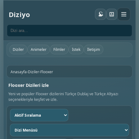
Diziyo
Diziler
Animeler
Filmler
İstek
İletişim
›
›
Anasayfa
Diziler
Flooxer
Flooxer Dizileri izle
Yeni ve popüler Flooxer dizilerini Türkçe Dublaj ve Türkçe Altyazı
seçenekleriyle keşfet ve izle.
Sıralama
seç
Dizi
menüsü