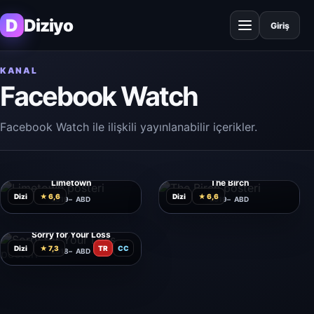
D
Diziyo
Giriş
KANAL
Facebook Watch
Facebook Watch ile ilişkili yayınlanabilir içerikler.
Limetown
The Birch
Dizi
★ 6,6
Dizi
★ 6,6
2019
ABD
2019
ABD
Sorry for Your Loss
Dizi
★ 7,3
TR
CC
2018
ABD