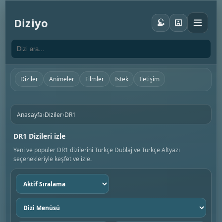
Diziyo
Diziler
Animeler
Filmler
İstek
İletişim
›
›
Anasayfa
Diziler
DR1
DR1 Dizileri izle
Yeni ve popüler DR1 dizilerini Türkçe Dublaj ve Türkçe Altyazı
seçenekleriyle keşfet ve izle.
Sıralama
seç
Dizi
menüsü