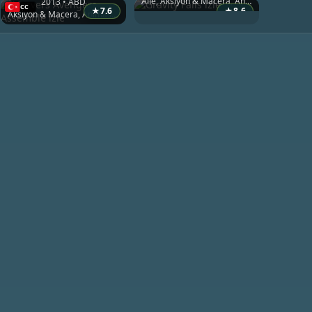
Aile, Aksiyon & Macera, Animasyon
2013 • ABD
★
7.6
★
8.6
Aksiyon & Macera, Animasyon, Bilim Kurgu & Fantazi