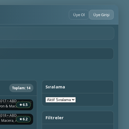
Üye Ol
Üye Girişi
Sıralama
Toplam: 14
s Rocket & Groot
2017 • ABD
★
6.5
Aile, Aksiyon & Macera, Animasyon
ars Resistance
2018 • ABD
Filtreler
★
6.2
Aksiyon & Macera, Animasyon, Bilim Kurgu & Fantazi