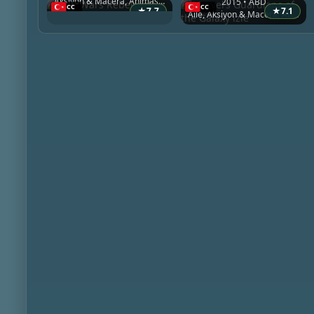
Aksiyon & Macera, Animasyon, Bilim Kurgu & Fantazi
2015 • ABD
★
7.7
★
7.1
Aile, Aksiyon & Macera, Animasyon