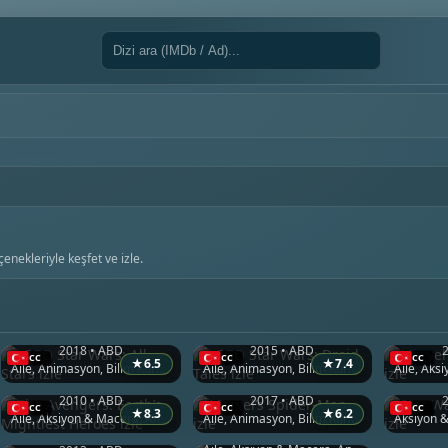
enekleriyle keşfet ve izle.
LEGO Star Wars: All-Stars
LEGO Star Wars: Droid Tales
Marvel’
2018 • ABD
2015 • ABD
★
6.5
★
7.4
Aile, Animasyon, Bilim Kurgu & Fantazi
Aile, Animasyon, Bilim Kurgu & Fantazi
The Avengers: Earth’s Mightiest Heroes
Marvel’s Spider-Man
Star W
2010 • ABD
2017 • ABD
Gravity Falls
★
8.3
★
6.2
Aile, Aksiyon & Macera, Animasyon
Aile, Animasyon, Bilim Kurgu & Fantazi
Marvel’s Avengers Assemble
2012 • ABD