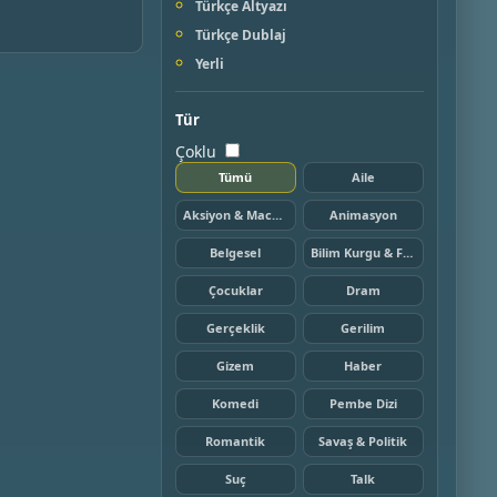
Türkçe Altyazı
Türkçe Dublaj
Yerli
Tür
Çoklu
Tümü
Aile
Aksiyon & Macera
Animasyon
Belgesel
Bilim Kurgu & Fantazi
Çocuklar
Dram
Gerçeklik
Gerilim
Gizem
Haber
Komedi
Pembe Dizi
Romantik
Savaş & Politik
Suç
Talk