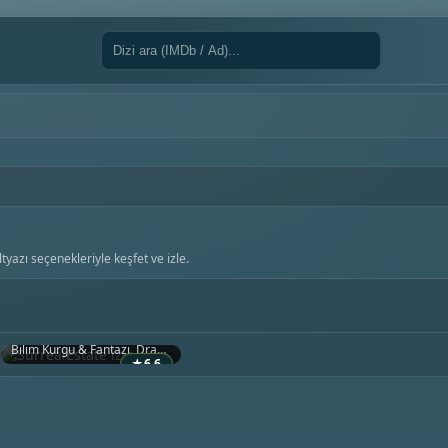
tyazı seçenekleriyle keşfet ve izle.
SurrealEstate
2021 • Kanada
Bilim Kurgu & Fantazi, Dram, Gizem
★
6.6