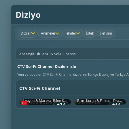
Diziyo
Diziler
Animeler
Filmler
İstek
İletişim
›
›
Anasayfa
Diziler
CTV Sci-Fi Channel
CTV Sci-Fi Channel Dizileri izle
Yeni ve popüler CTV Sci-Fi Channel dizilerini Türkçe Dublaj ve Türkçe Al
CTV Sci-Fi Channel
Wynonna Earp
Revival
2016 • ABD
2025 • ABD
Aksiyon & Macera, Bilim Kurgu & Fantazi, Vahşi Batı
Bilim Kurgu & Fantazi, Dram, Gizem
★
7.9
★
6.9