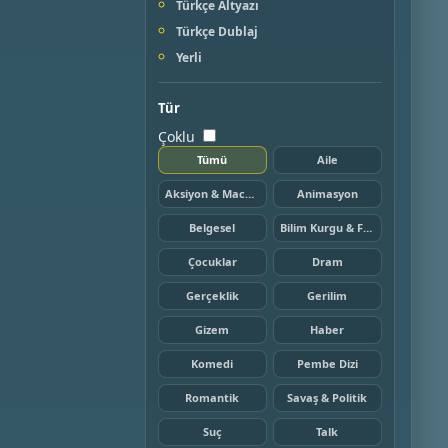
Türkçe Altyazı
Türkçe Dublaj
Yerli
Tür
Çoklu
Tümü
Aile
Aksiyon & Macera
Animasyon
Belgesel
Bilim Kurgu & Fantazi
Çocuklar
Dram
Gerçeklik
Gerilim
Gizem
Haber
Komedi
Pembe Dizi
Romantik
Savaş & Politik
Suç
Talk