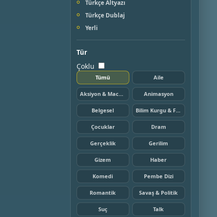
Türkçe Altyazı
Türkçe Dublaj
Yerli
Tür
Çoklu
Tümü
Aile
Aksiyon & Macera
Animasyon
Belgesel
Bilim Kurgu & Fantazi
Çocuklar
Dram
Gerçeklik
Gerilim
Gizem
Haber
Komedi
Pembe Dizi
Romantik
Savaş & Politik
Suç
Talk