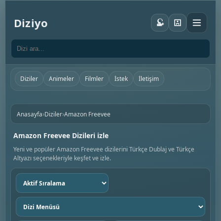
Diziyo
Diziler
Animeler
Filmler
İstek
İletişim
›
›
Anasayfa
Diziler
Amazon Freevee
Amazon Freevee Dizileri izle
Yeni ve popüler Amazon Freevee dizilerini Türkçe Dublaj ve Türkçe
Altyazı seçenekleriyle keşfet ve izle.
Sıralama
seç
Dizi
menüsü