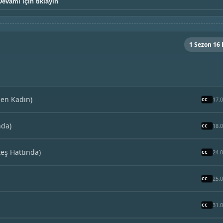
Devamı için tıklayın
1 Sezon 16
nen Kadın)
17.
nda)
18.
eş Hattında)
24.
25.
31.