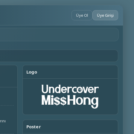
Üye Ol
Üye Girişi
Logo
rını
Poster