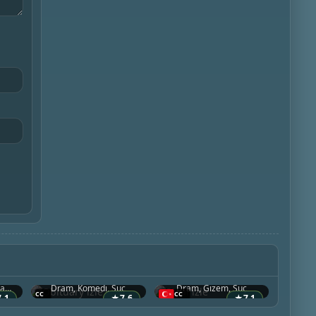
Obituary
Steal
2023 • İrlanda
2026 • Birleşik Krallık
Aksiyon & Macera, Dram, Suç
Dram, Komedi, Suç
Dram, Gizem, Suç
7.1
★
7.6
★
7.1