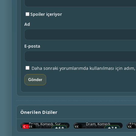
Spoiler içeriyor
Ad
E-posta
Daha sonraki yorumlarımda kullanılması için adım, 
Önerilen Diziler
Whiskey Cavalier
Acapulco
2019 • ABD
2021 • ABD
Dram, Komedi, Suç
Dram, Komedi
★
6.9
★
7.8