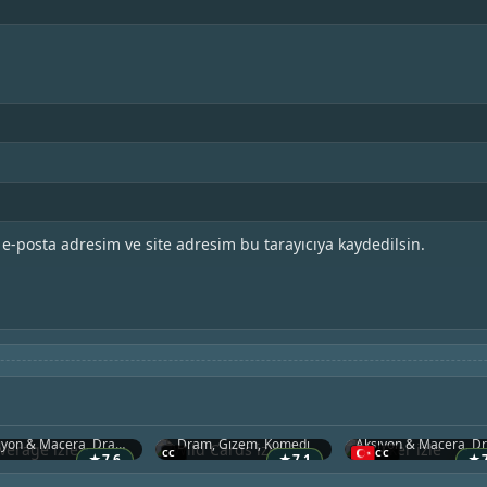
e-posta adresim ve site adresim bu tarayıcıya kaydedilsin.
Leverage
Wild Cards
Walker
2008 • ABD
2024 • Kanada
2021 • ABD
Aksiyon & Macera, Dram, Komedi
Dram, Gizem, Komedi
★
7.6
★
7.1
★