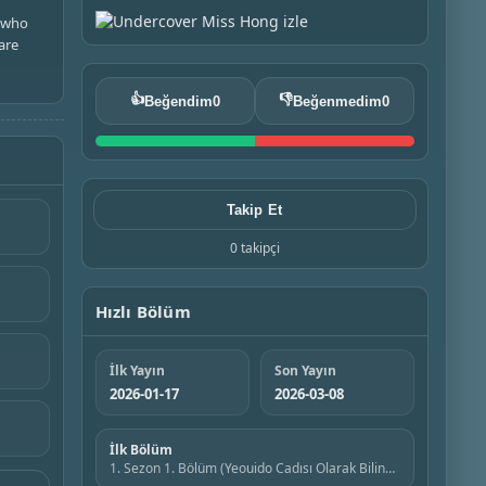
r who
are
👍
👎
Beğendim
0
Beğenmedim
0
Takip Et
0 takipçi
Hızlı Bölüm
İlk Yayın
Son Yayın
2026-01-17
2026-03-08
İlk Bölüm
1. Sezon 1. Bölüm (Yeouido Cadısı Olarak Bilinen Kadın)