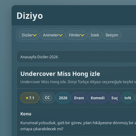
Diziyo
Diziler
Animeler
Filmler
İstek
İletişim
›
›
Anasayfa
Diziler
2026
Undercover Miss Hong izle
Undercover Miss Hong izle. Diziyi Türkçe Altyazı seçeneğiyle keşfet ve
CC
★
7.1
2026
Dram
Komedi
Suç
tvN
Konu
Kurumsal yolsuzluk, gizli bir görev, yılan hikâyesine dönmüş bir aşk.
ortaya çıkarabilecek mi?