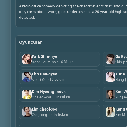
A retro office comedy depicting the chaotic events that unfold 
only cares about work, goes undercover as a 20-year-old high s
detected.
Oyuncular
Park Shin-hye
Go Ky
16 Bölüm
Hong Geum-bo
Shin J
Cho Han-gyeol
Yuna
16 Bölüm
Albert Oh
Hong J
Kim Hyeong-mook
Kim W
16 Bölüm
Oh Deok-gyu
Yun Ja
Lim Cheol-soo
Kang 
16 Bölüm
Cha Jeong-il
Kim Mi