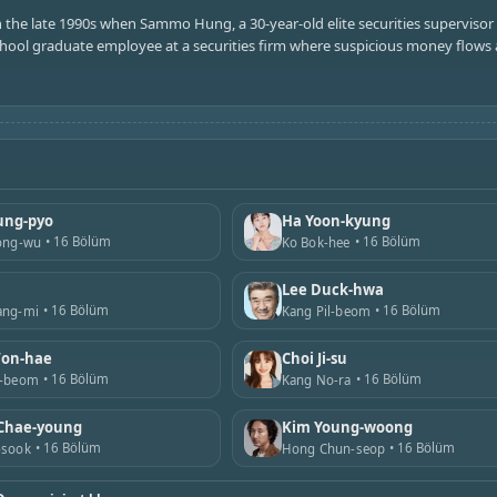
in the late 1990s when Sammo Hung, a 30-year-old elite securities superviso
chool graduate employee at a securities firm where suspicious money flows 
ung-pyo
Ha Yoon-kyung
16 Bölüm
16 Bölüm
eong-wu
Ko Bok-hee
Lee Duck-hwa
16 Bölüm
16 Bölüm
ang-mi
Kang Pil-beom
on-hae
Choi Ji-su
16 Bölüm
16 Bölüm
e-beom
Kang No-ra
Chae-young
Kim Young-woong
16 Bölüm
16 Bölüm
-sook
Hong Chun-seop