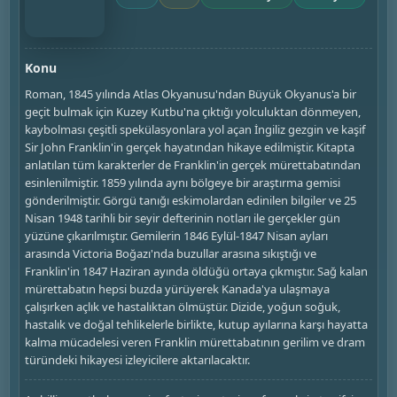
Konu
Roman, 1845 yılında Atlas Okyanusu'ndan Büyük Okyanus'a bir
geçit bulmak için Kuzey Kutbu'na çıktığı yolculuktan dönmeyen,
kaybolması çeşitli spekülasyonlara yol açan İngiliz gezgin ve kaşif
Sir John Franklin'in gerçek hayatından hikaye edilmiştir. Kitapta
anlatılan tüm karakterler de Franklin'in gerçek mürettabatından
esinlenilmiştir. 1859 yılında aynı bölgeye bir araştırma gemisi
gönderilmiştir. Görgü tanığı eskimolardan edinilen bilgiler ve 25
Nisan 1948 tarihli bir seyir defterinin notları ile gerçekler gün
yüzüne çıkarılmıştır. Gemilerin 1846 Eylül-1847 Nisan ayları
arasında Victoria Boğazı'nda buzullar arasına sıkıştığı ve
Franklin'in 1847 Haziran ayında öldüğü ortaya çıkmıştır. Sağ kalan
mürettabatın hepsi buzda yürüyerek Kanada'ya ulaşmaya
çalışırken açlık ve hastalıktan ölmüştür. Dizide, yoğun soğuk,
hastalık ve doğal tehlikelerle birlikte, kutup ayılarına karşı hayatta
kalma mücadelesi veren Franklin mürettabatının gerilim ve dram
türündeki hikayesi izleyicilere aktarılacaktır.