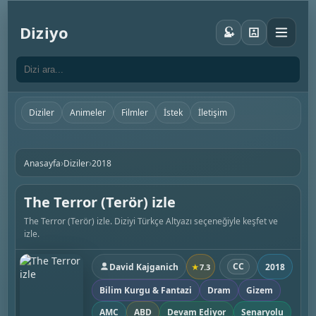
Diziyo
Diziler
Animeler
Filmler
İstek
İletişim
›
›
Anasayfa
Diziler
2018
The Terror (Terör) izle
The Terror (Terör) izle. Diziyi Türkçe Altyazı seçeneğiyle keşfet ve
izle.
CC
David Kajganich
2018
★
7.3
Bilim Kurgu & Fantazi
Dram
Gizem
AMC
ABD
Devam Ediyor
Senaryolu