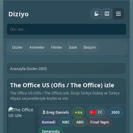
Diziyo
Diziler
Animeler
Filmler
İstek
İletişim
›
›
Anasayfa
Diziler
2005
The Office US (‎Ofis‎ / The Office) izle
The Office US (‎Ofis‎ / The Office) izle. Diziyi Türkçe Dublaj ve Türkçe
Altyazı seçenekleriyle keşfet ve izle.
CC
Greg Daniels
2005
★
8.6
Komedi
NBC
ABD
Final Yaptı
Senaryolu