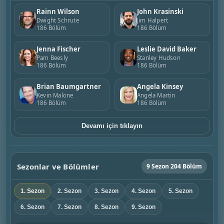
Rainn Wilson
John Krasinski
Dwight Schrute
Jim Halpert
186 Bölüm
186 Bölüm
Jenna Fischer
Leslie David Baker
Pam Beesly
Stanley Hudson
186 Bölüm
186 Bölüm
Brian Baumgartner
Angela Kinsey
Kevin Malone
Angela Martin
186 Bölüm
186 Bölüm
Devamı için tıklayın
Sezonlar ve Bölümler
9 Sezon 204 Bölüm
1. Sezon
2. Sezon
3. Sezon
4. Sezon
5. Sezon
6. Sezon
7. Sezon
8. Sezon
9. Sezon