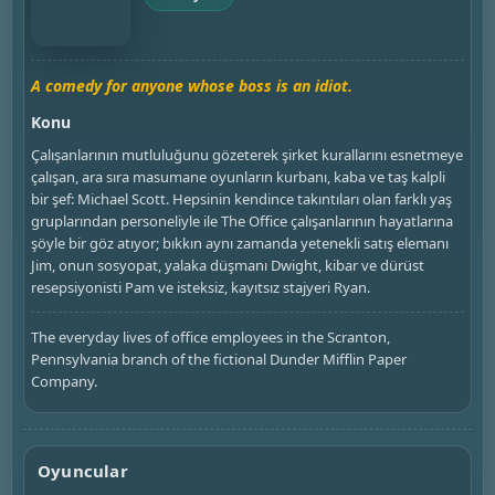
A comedy for anyone whose boss is an idiot.
Konu
Çalışanlarının mutluluğunu gözeterek şirket kurallarını esnetmeye
çalışan, ara sıra masumane oyunların kurbanı, kaba ve taş kalpli
bir şef: Michael Scott. Hepsinin kendince takıntıları olan farklı yaş
gruplarından personeliyle ile The Office çalışanlarının hayatlarına
şöyle bir göz atıyor; bıkkın aynı zamanda yetenekli satış elemanı
Jim, onun sosyopat, yalaka düşmanı Dwight, kibar ve dürüst
resepsiyonisti Pam ve isteksiz, kayıtsız stajyeri Ryan.
The everyday lives of office employees in the Scranton,
Pennsylvania branch of the fictional Dunder Mifflin Paper
Company.
Oyuncular