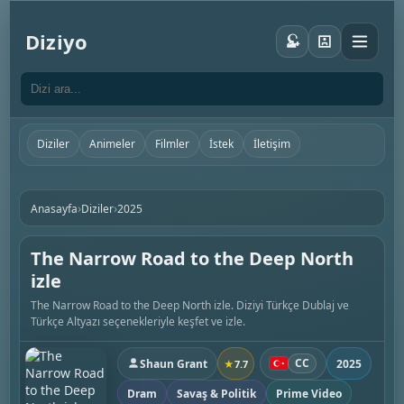
Diziyo
Diziler
Animeler
Filmler
İstek
İletişim
›
›
Anasayfa
Diziler
2025
The Narrow Road to the Deep North
izle
The Narrow Road to the Deep North izle. Diziyi Türkçe Dublaj ve
Türkçe Altyazı seçenekleriyle keşfet ve izle.
CC
Shaun Grant
2025
★
7.7
Dram
Savaş & Politik
Prime Video