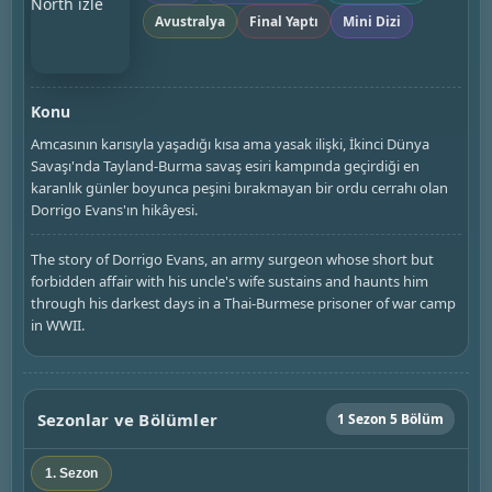
Avustralya
Final Yaptı
Mini Dizi
Konu
Amcasının karısıyla yaşadığı kısa ama yasak ilişki, İkinci Dünya
Savaşı'nda Tayland-Burma savaş esiri kampında geçirdiği en
karanlık günler boyunca peşini bırakmayan bir ordu cerrahı olan
Dorrigo Evans'ın hikâyesi.
The story of Dorrigo Evans, an army surgeon whose short but
forbidden affair with his uncle's wife sustains and haunts him
through his darkest days in a Thai-Burmese prisoner of war camp
in WWII.
Sezonlar ve Bölümler
1 Sezon 5 Bölüm
1. Sezon